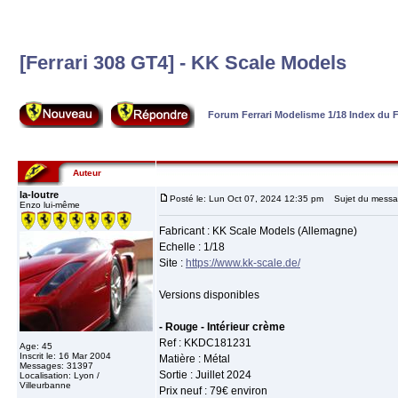
[Ferrari 308 GT4] - KK Scale Models
Forum Ferrari Modelisme 1/18 Index du
Auteur
la-loutre
Posté le: Lun Oct 07, 2024 12:35 pm
Sujet du message
Enzo lui-même
Fabricant : KK Scale Models (Allemagne)
Echelle : 1/18
Site :
https://www.kk-scale.de/
Versions disponibles
- Rouge - Intérieur crème
Ref : KKDC181231
Age: 45
Inscrit le: 16 Mar 2004
Matière : Métal
Messages: 31397
Sortie : Juillet 2024
Localisation: Lyon /
Villeurbanne
Prix neuf : 79€ environ