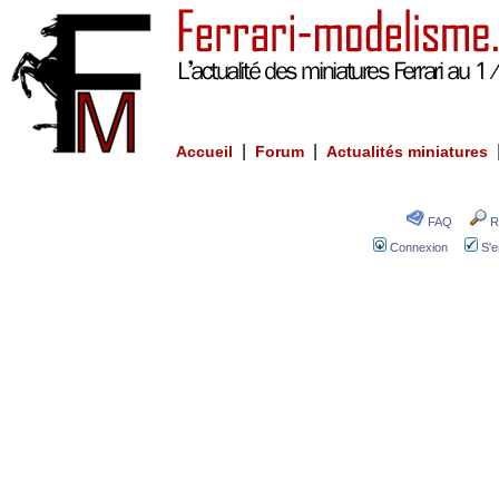
|
|
Accueil
Forum
Actualités miniatures
FAQ
R
Connexion
S'e