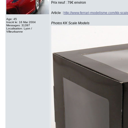
Prix neuf : 79€ environ
Article :
http://www.ferrari-modelisme.com/kk-scale
Age: 45
Inscrit le: 16 Mar 2004
Photos KK Scale Models
Messages: 31397
Localisation: Lyon /
Villeurbanne