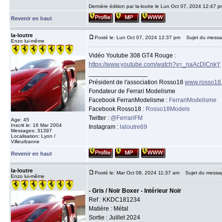
Dernière édition par la-loutre le Lun Oct 07, 2024 12:47 pm
Revenir en haut
la-loutre
Posté le: Lun Oct 07, 2024 12:37 pm
Sujet du messa
Enzo lui-même
Vidéo Youtube 308 GT4 Rouge :
https://www.youtube.com/watch?v=_naAcDlCnkY
_________________
Président de l'association Rosso18
www.rosso18
Fondateur de Ferrari Modelisme
Facebook FerrariModelisme :
FerrariModelisme
Facebook Rosso18 :
Rosso18Models
Twitter :
@FerrariFM
Age: 45
Inscrit le: 16 Mar 2004
Instagram :
laloutre69
Messages: 31397
Localisation: Lyon /
Villeurbanne
Revenir en haut
la-loutre
Posté le: Mar Oct 08, 2024 11:37 am
Sujet du messa
Enzo lui-même
- Gris / Noir Boxer - Intérieur Noir
Ref : KKDC181234
Matière : Métal
Sortie : Juillet 2024