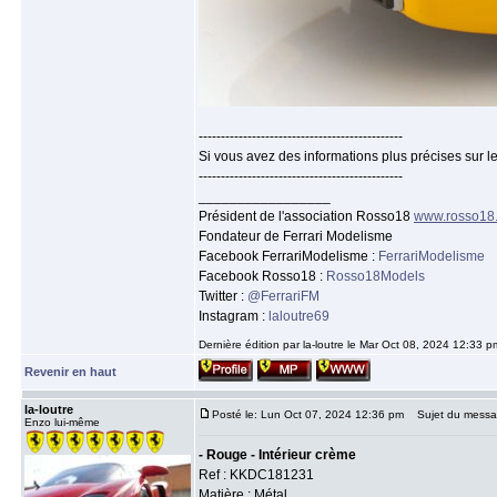
----------------------------------------------
Si vous avez des informations plus précises sur le
----------------------------------------------
_________________
Président de l'association Rosso18
www.rosso18
Fondateur de Ferrari Modelisme
Facebook FerrariModelisme :
FerrariModelisme
Facebook Rosso18 :
Rosso18Models
Twitter :
@FerrariFM
Instagram :
laloutre69
Dernière édition par la-loutre le Mar Oct 08, 2024 12:33 pm
Revenir en haut
la-loutre
Posté le: Lun Oct 07, 2024 12:36 pm
Sujet du messa
Enzo lui-même
- Rouge - Intérieur crème
Ref : KKDC181231
Matière : Métal