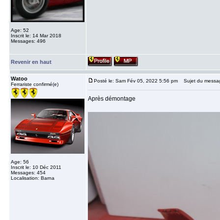
Age: 52
Inscrit le: 14 Mar 2018
Messages: 496
Revenir en haut
Watoo
Posté le: Sam Fév 05, 2022 5:56 pm
Sujet du messa
Ferrariste confirmé(e)
Après démontage
Age: 56
Inscrit le: 10 Déc 2011
Messages: 454
Localisation: Barna