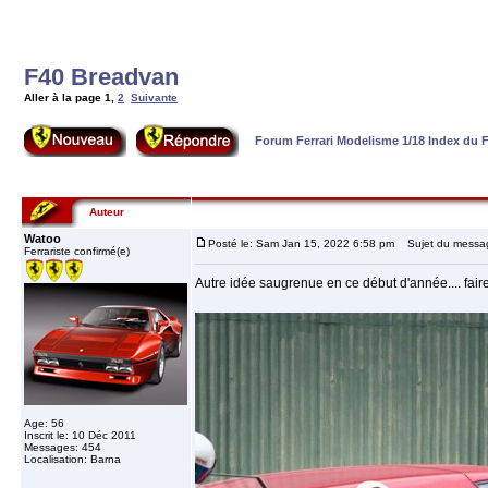
F40 Breadvan
Aller à la page
1
,
2
Suivante
Forum Ferrari Modelisme 1/18 Index du
Auteur
Watoo
Posté le: Sam Jan 15, 2022 6:58 pm
Sujet du messag
Ferrariste confirmé(e)
Autre idée saugrenue en ce début d'année.... fai
Age: 56
Inscrit le: 10 Déc 2011
Messages: 454
Localisation: Barna