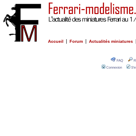
|
|
Accueil
Forum
Actualités miniatures
FAQ
R
Connexion
S'e