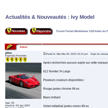
Actualités & Nouveautés : Ivy Model
Forum Ferrari Modelisme 1/18 Index du
Auteur
pilou
Posté le: Mar Mar 28, 2023 10:14 pm
Sujet du message
Expert(e) Ferrariste
Après recherches aucuns sujets sur cette marqu
812 Novitec N-Largo
Plusieurs couleurs disponibles :
Rouge jantes chrome 99 ex
Blanc brillant
Age: 50
Inscrit le: 03 Jan 2007
Violet métallisé jantes noires 99 ex