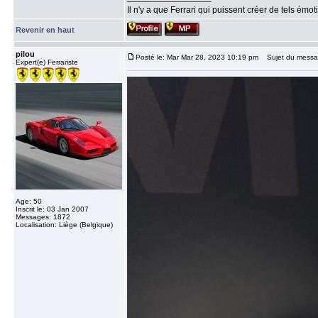
Il n'y a que Ferrari qui puissent créer de tels émo
Revenir en haut
pilou
Posté le: Mar Mar 28, 2023 10:19 pm
Sujet du messa
Expert(e) Ferrariste
Age: 50
Inscrit le: 03 Jan 2007
Messages: 1872
Localisation: Liège (Belgique)