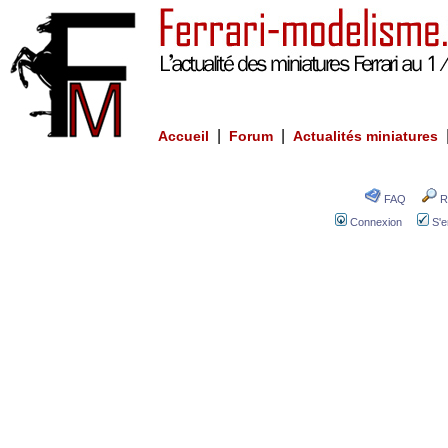
|
|
Accueil
Forum
Actualités miniatures
FAQ
R
Connexion
S'e