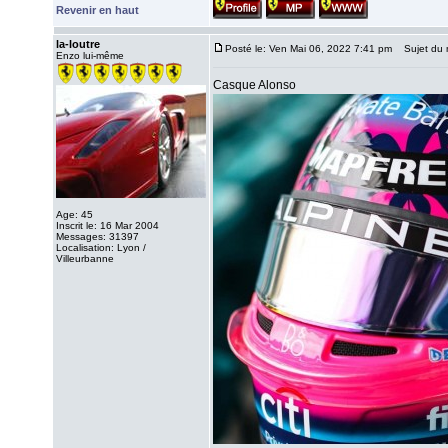
Revenir en haut
la-loutre
Posté le: Ven Mai 06, 2022 7:41 pm
Sujet du 
Enzo lui-même
Casque Alonso
Age: 45
Inscrit le: 16 Mar 2004
Messages: 31397
Localisation: Lyon /
Villeurbanne