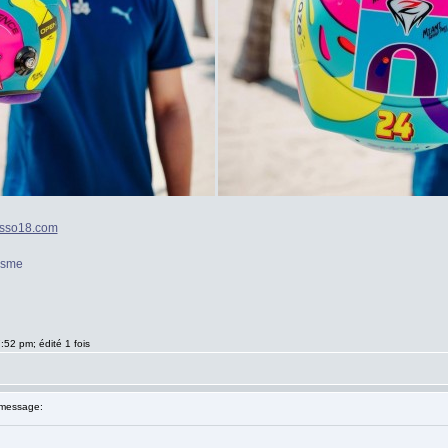
sso18.com
isme
:52 pm; édité 1 fois
message: