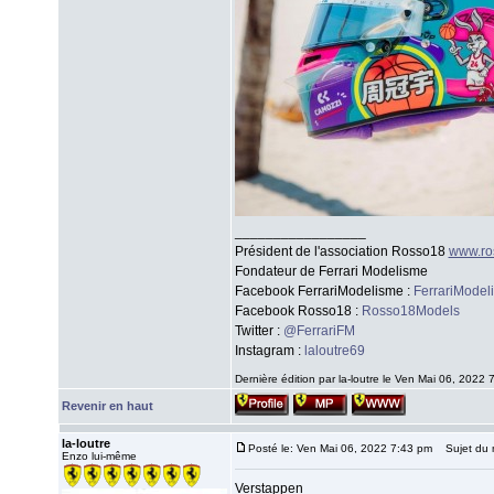
_________________
Président de l'association Rosso18
www.ro
Fondateur de Ferrari Modelisme
Facebook FerrariModelisme :
FerrariModel
Facebook Rosso18 :
Rosso18Models
Twitter :
@FerrariFM
Instagram :
laloutre69
Dernière édition par la-loutre le Ven Mai 06, 2022 7
Revenir en haut
la-loutre
Posté le: Ven Mai 06, 2022 7:43 pm
Sujet du 
Enzo lui-même
Verstappen