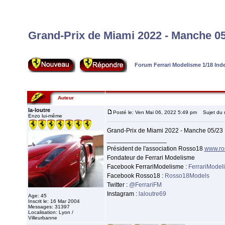
Grand-Prix de Miami 2022 - Manche 05
Forum Ferrari Modelisme 1/18 In
Auteur
la-loutre
Posté le: Ven Mai 06, 2022 5:49 pm
Sujet du m
Enzo lui-même
Grand-Prix de Miami 2022 - Manche 05/23
_________________
Président de l'association Rosso18
www.ro
Fondateur de Ferrari Modelisme
Facebook FerrariModelisme :
FerrariModel
Facebook Rosso18 :
Rosso18Models
Twitter :
@FerrariFM
Instagram :
laloutre69
Age: 45
Inscrit le: 16 Mar 2004
Messages: 31397
Localisation: Lyon /
Villeurbanne