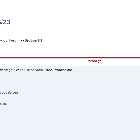
/23
dex du Forum
->
Section F1
Message
essage: Grand-Prix de Miami 2022 - Manche 05/23
sso18.com
isme