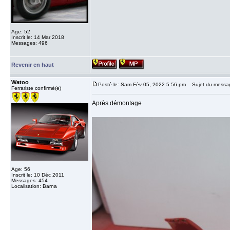
Age: 52
Inscrit le: 14 Mar 2018
Messages: 496
Revenir en haut
Watoo
Posté le: Sam Fév 05, 2022 5:56 pm
Sujet du messa
Ferrariste confirmé(e)
Après démontage
Age: 56
Inscrit le: 10 Déc 2011
Messages: 454
Localisation: Barna