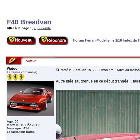
F40 Breadvan
Aller à la page
1
,
2
Suivante
Forum Ferrari Modelisme 1/18 Index du
Auteur
Watoo
Posté le: Sam Jan 15, 2022 6:58 pm
Sujet du messag
Ferrariste confirmé(e)
Autre idée saugrenue en ce début d'année.... fai
Age: 56
Inscrit le: 10 Déc 2011
Messages: 454
Localisation: Barna