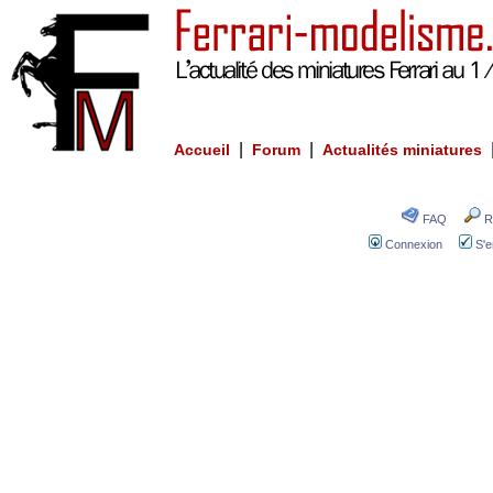
|
|
Accueil
Forum
Actualités miniatures
FAQ
R
Connexion
S'e