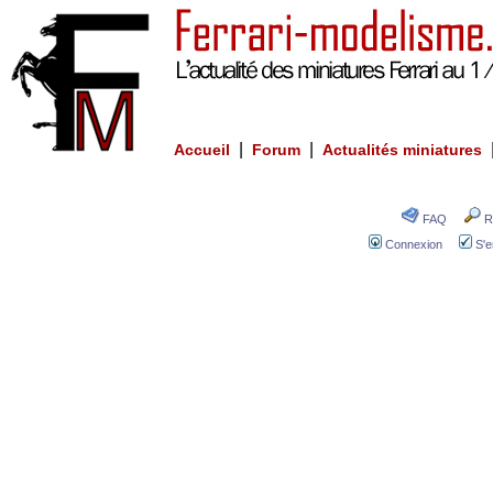
|
|
Accueil
Forum
Actualités miniatures
FAQ
R
Connexion
S'e