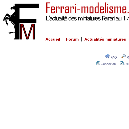
|
|
Accueil
Forum
Actualités miniatures
FAQ
R
Connexion
S'e